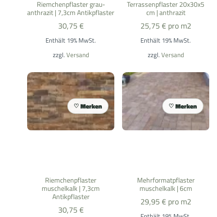
Riemchenpflaster grau-
Terrassenpflaster 20x30x5
anthrazit | 7,3cm Antikpflaster
cm | anthrazit
30,75
€
25,75
€
pro m2
Enthält 19% MwSt.
Enthält 19% MwSt.
zzgl.
Versand
zzgl.
Versand
Merken
Merken
Riemchenpflaster
Mehrformatpflaster
muschelkalk | 7,3cm
muschelkalk | 6cm
Antikpflaster
29,95
€
pro m2
30,75
€
Enthält 19% MwSt.