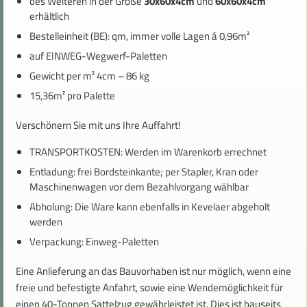
des Weiteren in der Größe
30x60x4cm
und
60x60x4cm
erhältlich
Bestelleinheit (BE): qm, immer volle Lagen á 0,96m²
auf EINWEG-Wegwerf-Paletten
Gewicht per m² 4cm – 86 kg
15,36m² pro Palette
Verschönern Sie mit uns Ihre Auffahrt!
TRANSPORTKOSTEN: Werden im Warenkorb errechnet
Entladung: frei Bordsteinkante; per Stapler, Kran oder
Maschinenwagen vor dem Bezahlvorgang wählbar
Abholung: Die Ware kann ebenfalls in Kevelaer abgeholt
werden
Verpackung: Einweg-Paletten
Eine Anlieferung an das Bauvorhaben ist nur möglich, wenn eine
freie und befestigte
Anfahrt, sowie eine Wendemöglichkeit für
einen 40-Tonnen Sattelzug gewährleistet
ist. Dies ist bauseits