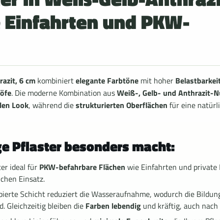
e Einfahrten und PKW-
azit, 6 cm
kombiniert
elegante Farbtöne
mit hoher
Belastbarkei
öfe
. Die moderne Kombination aus
Weiß-, Gelb- und Anthrazit-
llen Look
, während die
strukturierten Oberflächen
für eine natür
e Pflaster besonders macht:
er ideal für
PKW-befahrbare Flächen
wie Einfahrten und private 
ichen Einsatz.
ierte Schicht reduziert die Wasseraufnahme, wodurch die Bildu
 Gleichzeitig bleiben die
Farben lebendig
und kräftig, auch nach 