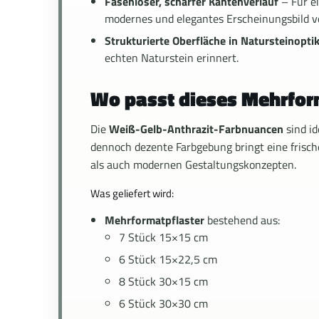
Fasenloser, scharfer Kantenverlauf
– Für e
modernes und elegantes Erscheinungsbild ve
Strukturierte Oberfläche in Natursteinopti
echten Naturstein erinnert.
Wo passt dieses Mehrfor
Die
Weiß-Gelb-Anthrazit-Farbnuancen
sind i
dennoch dezente Farbgebung bringt eine frisch
als auch modernen Gestaltungskonzepten.
Was geliefert wird:
Mehrformatpflaster
bestehend aus:
7 Stück 15×15 cm
6 Stück 15×22,5 cm
8 Stück 30×15 cm
6 Stück 30×30 cm