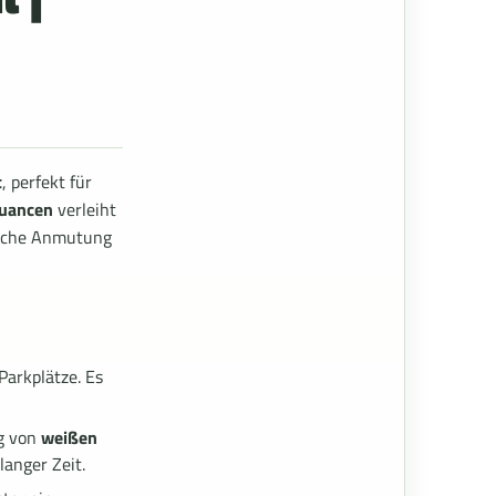
t
, perfekt für
Nuancen
verleiht
liche Anmutung
Parkplätze. Es
ng von
weißen
langer Zeit.