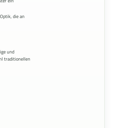
ster ein
Optik, die an
tige und
l traditionellen