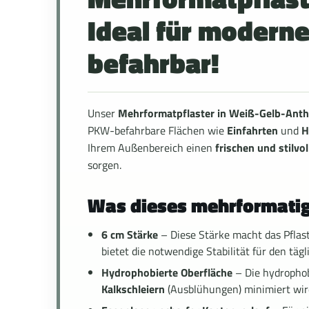
Ideal für modern
befahrbar!
Unser
Mehrformatpflaster in Weiß-Gelb-Anthr
PKW-befahrbare Flächen wie
Einfahrten
und
H
Ihrem Außenbereich einen
frischen und stilvo
sorgen.
Was dieses mehrformatig
6 cm Stärke
– Diese Stärke macht das Pflast
bietet die notwendige Stabilität für den tägl
Hydrophobierte Oberfläche
– Die hydrophob
Kalkschleiern
(Ausblühungen) minimiert wird.