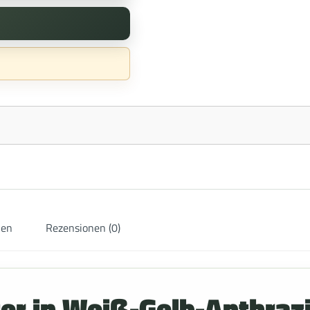
nen
Rezensionen (0)
r in Weiß-Gelb-Anthrazi