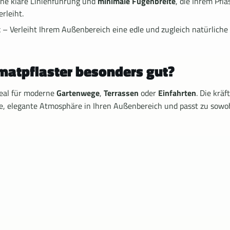
ine klare Linienführung und
minimale Fugenbreite
, die Ihrem Pfla
rleiht.
k
– Verleiht Ihrem Außenbereich eine edle und zugleich natürliche 
matpflaster besonders gut?
deal für moderne
Gartenwege
,
Terrassen
oder
Einfahrten
. Die kräf
e, elegante Atmosphäre in Ihren Außenbereich und passt zu sowoh