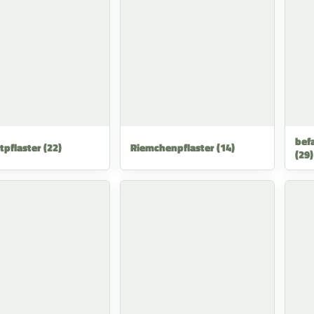
bef
tpflaster
(22)
Riemchenpflaster
(14)
(29)