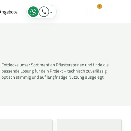
0
Angebote
⌄
K
o
n
t
a
k
t
Entdecke unser Sortiment an Pflastersteinen und finde die
passende Lösung für dein Projekt – technisch zuverlässig,
optisch stimmig und auf langfristige Nutzung ausgelegt.