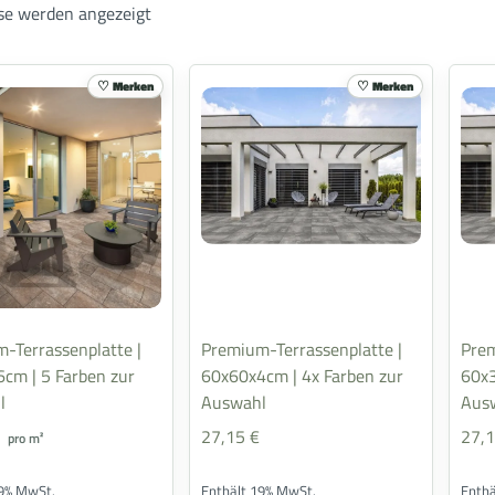
sse werden angezeigt
Merken
Merken
-Terrassenplatte |
Premium-Terrassenplatte |
Pre
cm | 5 Farben zur
60x60x4cm | 4x Farben zur
60x3
l
Auswahl
Aus
27,15
€
27,
pro m²
19% MwSt.
Enthält 19% MwSt.
Enth