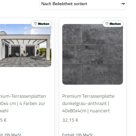
Merken
Merken
mium-Terrassenplatten
Premium Terrassenplatte
0x4 cm | 4 Farben zur
dunkelgrau-anthrazit |
wahl
40x80x4cm | nuanciert
15
€
32,15
€
ält 19% MwSt.
Enthält 19% MwSt.