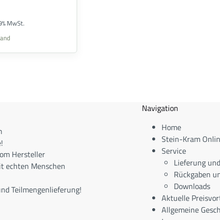
19% MwSt.
sand
Navigation
Home
n
Stein-Kram Onli
!
Service
om Hersteller
Lieferung un
it echten Menschen
Rückgaben un
Downloads
nd Teilmengenlieferung!
Aktuelle Preisvor
Allgemeine Gesc