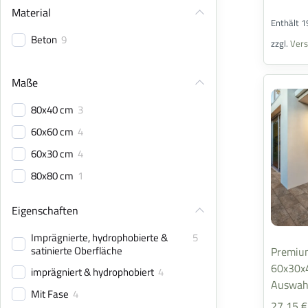
Material
Enthält 
Beton
9
zzgl.
Ver
Maße
80x40 cm
3
60x60 cm
4
60x30 cm
4
80x80 cm
1
Eigenschaften
Imprägnierte, hydrophobierte &
5
satinierte Oberfläche
Premium
60x30x4
imprägniert & hydrophobiert
4
Auswah
Mit Fase
4
27,15
€