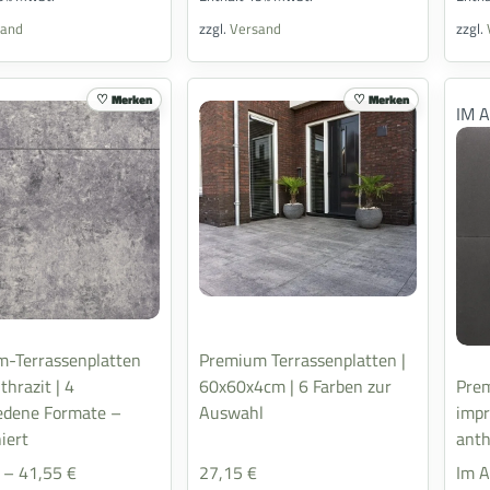
sand
zzgl.
Versand
zzgl.
Merken
Merken
IM 
-Terrassenplatten
Premium Terrassenplatten |
thrazit | 4
60x60x4cm | 6 Farben zur
Prem
edene Formate –
Auswahl
impr
iert
anth
–
41,55
€
27,15
€
Im A