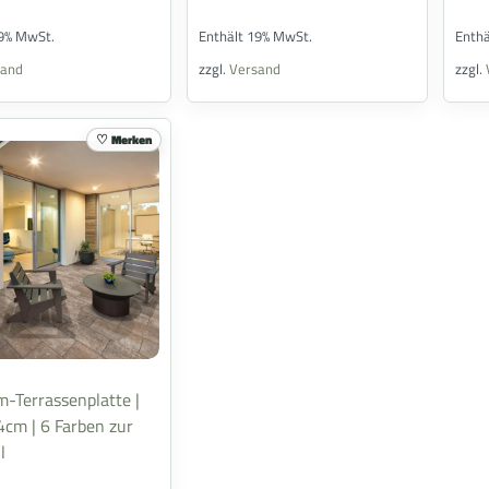
19% MwSt.
Enthält 19% MwSt.
Enth
sand
zzgl.
Versand
zzgl.
Merken
-Terrassenplatte |
cm | 6 Farben zur
l