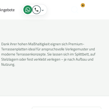
0
Angebote
⌄
K
o
n
t
a
k
t
Dank ihrer hohen Maßhaltigkeit eignen sich Premium-
Terrassenplatten ideal für anspruchsvolle Verlegemuster und
moderne Terrassenkonzepte. Sie lassen sich im Splittbett, auf
Stelzlagern oder fest verklebt verlegen – je nach Aufbau und
Nutzung.