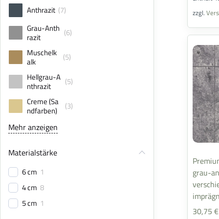
Anthrazit
(
7
)
zzgl.
Ver
Grau-Anth
(
6
)
razit
Muschelk
(
5
)
alk
Hellgrau-A
(
5
)
nthrazit
Creme (Sa
(
3
)
ndfarben)
Mehr anzeigen
Materialstärke
Premium
6 cm
1
grau-an
verschi
4 cm
8
imprägn
5 cm
1
30,75
€