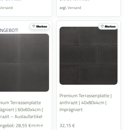
Versand
zzgl.
Versand
Merken
Merken
ANGEBOT!
Premium Terrassenplatte |
ium Terrassenplatte
anthrazit | 40x80x4cm |
ägniert | 60x60x4cm |
Imprägniert
razit – Auslaufartikel
ngebot:
28,55
€
32,15
€
29,95
€