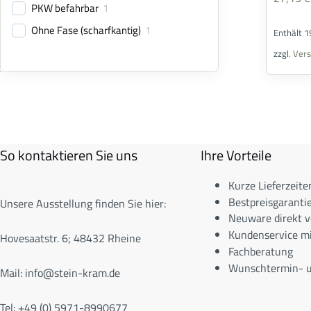
PKW befahrbar
1
Ohne Fase (scharfkantig)
1
Enthält 
zzgl.
Ver
So kontaktieren Sie uns
Ihre Vorteile
Kurze Lieferzeite
Bestpreisgarantie
Unsere Ausstellung finden Sie hier:
Neuware direkt v
Kundenservice m
Hovesaatstr. 6; 48432 Rheine
Fachberatung
Wunschtermin- u
Mail:
info@stein-kram.de
Tel: +49 (0) 5971-8990677