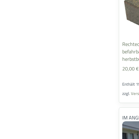
Rechtec
befahrb
herbstb
20,00
€
Enthält 
zzgl.
Ver
IM ANG