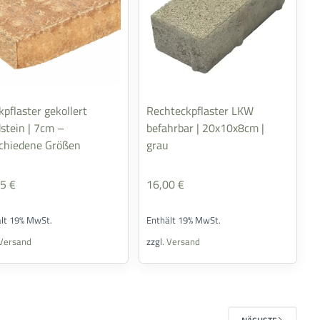
kpflaster gekollert
Rechteckpflaster LKW
stein | 7cm –
befahrbar | 20x10x8cm |
chiedene Größen
grau
95
€
16,00
€
ält 19% MwSt.
Enthält 19% MwSt.
Versand
zzgl.
Versand