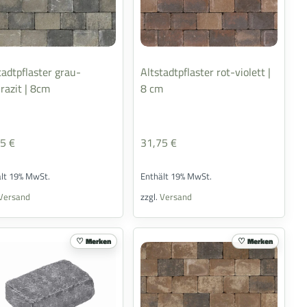
tadtpflaster grau-
Altstadtpflaster rot-violett |
razit | 8cm
8 cm
75
€
31,75
€
ält 19% MwSt.
Enthält 19% MwSt.
Versand
zzgl.
Versand
Merken
Merken