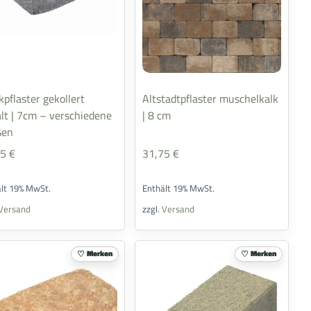
kpflaster gekollert
Altstadtpflaster muschelkalk
lt | 7cm – verschiedene
| 8 cm
ßen
95
€
31,75
€
ält 19% MwSt.
Enthält 19% MwSt.
Versand
zzgl.
Versand
Merken
Merken