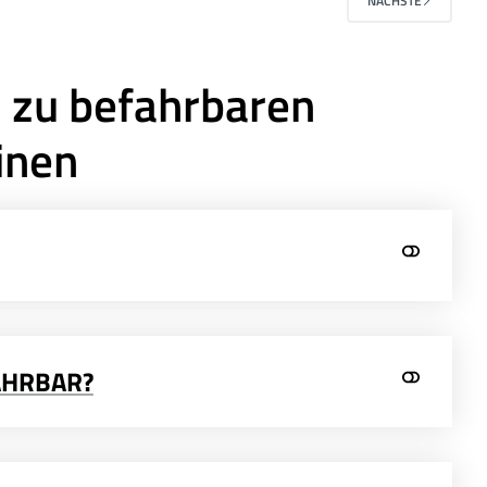
NÄCHSTE
n zu befahrbaren
inen
AHRBAR?