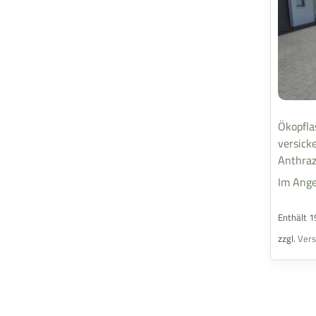
Ökopfla
versick
Anthraz
Im Ange
Enthält 
zzgl.
Ver