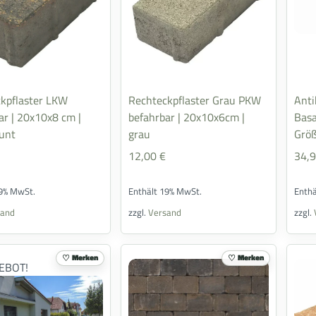
kpflaster LKW
Rechteckpflaster Grau PKW
Anti
ar | 20x10x8 cm |
befahrbar | 20x10x6cm |
Basa
unt
grau
Grö
12,00
€
34,
19% MwSt.
Enthält 19% MwSt.
Enth
sand
zzgl.
Versand
zzgl.
Merken
Merken
EBOT!