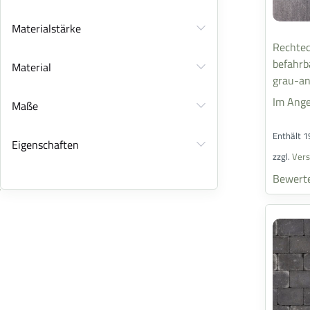
Materialstärke
Rechtec
befahrbar | 20x
Material
grau-an
Im Ange
Maße
Enthält 
Eigenschaften
zzgl.
Ver
Bewert