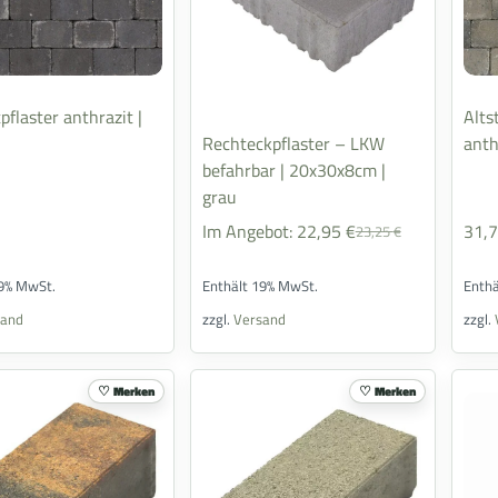
pflaster anthrazit |
Alts
Rechteckpflaster – LKW
anth
befahrbar | 20x30x8cm |
grau
Im Angebot:
22,95
€
31,
23,25
€
19% MwSt.
Enthält 19% MwSt.
Enth
sand
zzgl.
Versand
zzgl.
Merken
Merken