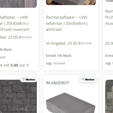
Rech
kpflaster – LKW
Rechteckpflaster – LKW
PLUS
30x8cm |
befahrbar | 20x30x8cm |
musc
thrazit nuanciert
anthrazit
bot:
23,95
€
25,15
€
Im Angebot:
23,95
€
25,
25,15
€
19% MwSt.
Enthält 19% MwSt.
Enth
sand
zzgl.
Versand
zzgl.
et mit
5.00
von 5
Merken
Merken
IM ANGEBOT!