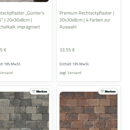
teckpflaster „Günter’s
Premium Rechteckpflaster |
“ | 20x30x8cm |
20x30x8cm | 4 Farben zur
helkalk imprägniert
Auswahl
95
€
33,55
€
ält 19% MwSt.
Enthält 19% MwSt.
Versand
zzgl.
Versand
Merken
Merken