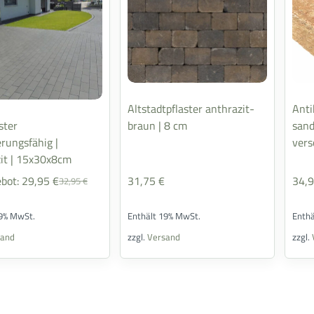
Altstadtpflaster anthrazit-
Anti
ster
braun | 8 cm
sand
erungsfähig |
vers
it | 15x30x8cm
bot:
29,95
€
31,75
€
34,
32,95
€
19% MwSt.
Enthält 19% MwSt.
Enth
sand
zzgl.
Versand
zzgl.