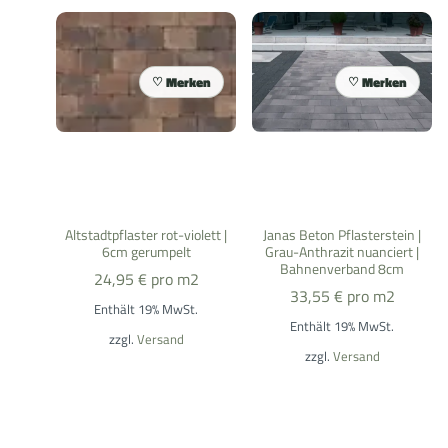
Merken
Merken
Altstadtpflaster rot-violett |
Janas Beton Pflasterstein |
6cm gerumpelt
Grau-Anthrazit nuanciert |
Bahnenverband 8cm
24,95
€
pro m2
33,55
€
pro m2
Enthält 19% MwSt.
Enthält 19% MwSt.
zzgl.
Versand
zzgl.
Versand