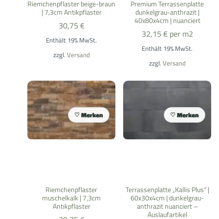
Riemchenpflaster beige-braun
Premium Terrassenplatte
| 7,3cm Antikpflaster
dunkelgrau-anthrazit |
40x80x4cm | nuanciert
30,75
€
32,15
€
per m2
Enthält 19% MwSt.
Enthält 19% MwSt.
zzgl.
Versand
zzgl.
Versand
Merken
Merken
Riemchenpflaster
Terrassenplatte „Kallis Plus“ |
muschelkalk | 7,3cm
60x30x4cm | dunkelgrau-
Antikpflaster
anthrazit nuanciert –
Auslaufartikel