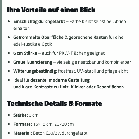
Ihre Vorteile auf einen Blick
Einschichtig durchgefärbt
– Farbe bleibt selbst bei Abrieb
erhalten
Getrommelte Oberfläche
&
gebrochene Kanten
für eine
edel-rustikale Optik
6 cm Stärke
– auch für PKW-Flächen geeignet
Graue Nuancierung
– vielseitig einsetzbar und kombinierbar
Witterungsbeständig:
frostfest, UV-stabil und pflegeleicht
Ideal für
dezente, moderne Gestaltung
und klare Kontraste zu Holz, Klinker oder Rasenflächen
Technische Details & Formate
Stärke:
6 cm
Formate:
15×15 cm, 20×20 cm
Material:
Beton C30/37, durchgefärbt