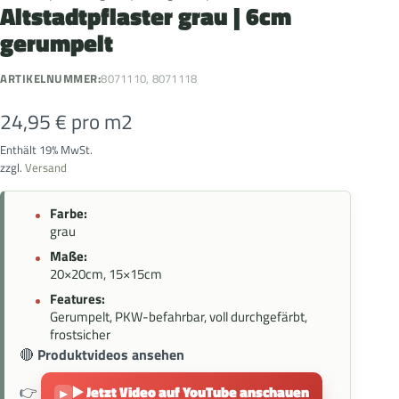
Altstadtpflaster grau | 6cm
gerumpelt
ARTIKELNUMMER:
8071110, 8071118
24,95
€
pro m2
Enthält 19% MwSt.
zzgl.
Versand
Farbe:
grau
Maße:
20×20cm, 15×15cm
Features:
Gerumpelt, PKW-befahrbar, voll durchgefärbt,
frostsicher
🔴
Produktvideos ansehen
👉
▶️ Jetzt Video auf YouTube anschauen