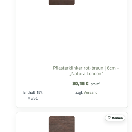
Pflasterklinker rot-braun | 6cm –
„Natura London“
30,15
€
pro m²
Enthält 19%
zzgl.
Versand
MwSt.
Merken