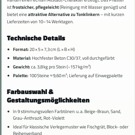
ist
frostsicher, pflegeleicht
(Reinigung mit Wasser genügt) und
bietet eine
attraktive Alternative zu Tonklinkern
– mit kurzen
Lieferzeiten von 10–14 Werktagen.
Technische Details
Format:
20 × 5 × 7,3 cm (L × B × H)
Material:
Hochfester Beton C30/37, voll durchgefärbt
Gewicht:
ca. 3,8 kg pro Stein (~157 kg/m²)
Palette:
100 Steine ≈ 9,60 m²; Lieferung auf Einwegpalette
Farbauswahl &
Gestaltungsmöglichkeiten
In 9 stimmungsvollen Farbtönen: u. a. Beige-Braun, Sand,
Grau-Anthrazit, Rot-Violett
Ideal für klassische Verlegemuster wie Fischgrät, Block- oder
Reihenverband