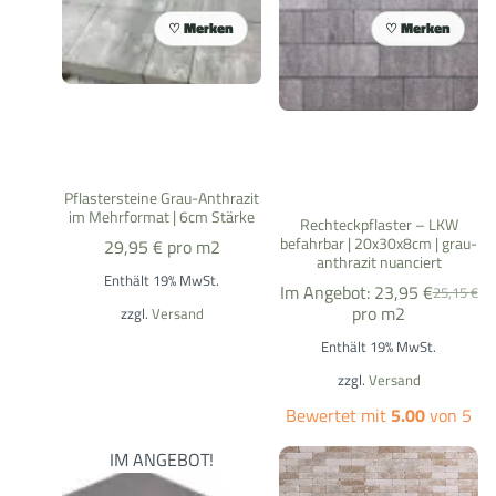
Merken
Merken
Pflastersteine Grau-Anthrazit
im Mehrformat | 6cm Stärke
Rechteckpflaster – LKW
befahrbar | 20x30x8cm | grau-
29,95
€
pro m2
anthrazit nuanciert
Enthält 19% MwSt.
Im Angebot:
23,95
€
25,15
€
pro m2
zzgl.
Versand
Enthält 19% MwSt.
zzgl.
Versand
Bewertet mit
5.00
von 5
IM ANGEBOT!