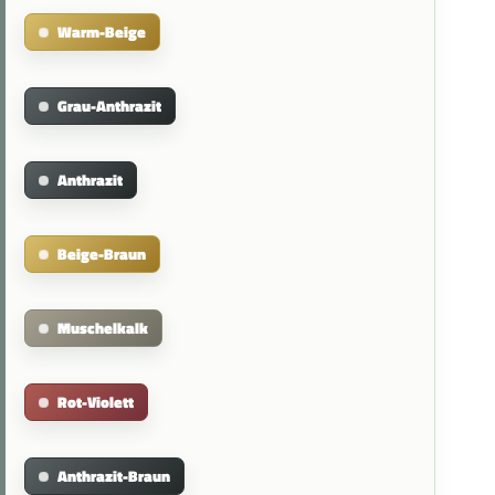
Warm-Beige
Grau-Anthrazit
Anthrazit
Beige-Braun
Muschelkalk
Rot-Violett
Anthrazit-Braun