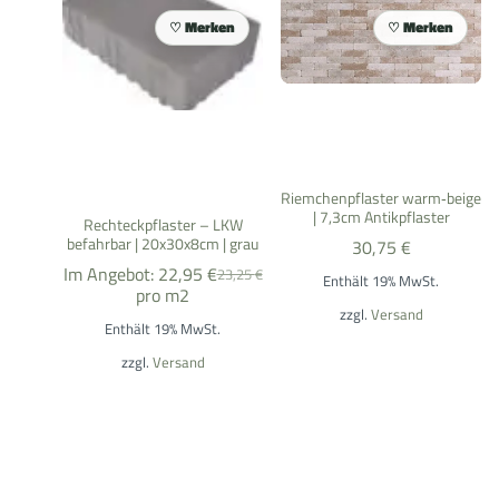
Merken
Merken
Riemchenpflaster warm‑beige
| 7,3cm Antikpflaster
Rechteckpflaster – LKW
befahrbar | 20x30x8cm | grau
30,75
€
Im Angebot:
22,95
€
23,25
€
Enthält 19% MwSt.
pro m2
zzgl.
Versand
Enthält 19% MwSt.
zzgl.
Versand