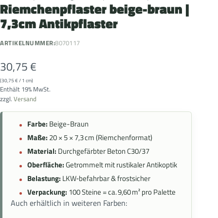
Riemchenpflaster beige-braun |
7,3cm Antikpflaster
ARTIKELNUMMER:
8070117
30,75
€
(
30,75
€
/ 1 cm)
Enthält 19% MwSt.
zzgl.
Versand
Farbe:
Beige-Braun
Maße:
20 × 5 × 7,3 cm (Riemchenformat)
Material:
Durchgefärbter Beton C30/37
Oberfläche:
Getrommelt mit rustikaler Antikoptik
Belastung:
LKW‑befahrbar & frostsicher
Verpackung:
100 Steine = ca. 9,60 m² pro Palette
Auch erhältlich in weiteren Farben: