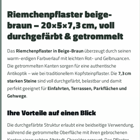
Riemchenpflaster beige-
braun – 20×5×7,3 cm, voll
durchgefärbt & getrommelt
Das
Riemchenpflaster in Beige-Braun
überzeugt durch seinen
warm-erdigen Farbverlauf mit leichten Rot- und Gelbnuancen.
Die getrommelten Kanten sorgen für eine authentische
Antikoptik – wie bei traditionellem Kopfsteinpflaster. Die
7,3 cm
starken Steine
sind voll durchgefärbt, belastbar und damit
perfekt geeignet für
Einfahrten, Terrassen, Parkflächen und
Gehwege
.
Ihre Vorteile auf einen Blick
Die durchgefärbte Struktur erlaubt eine beidseitige Verwendung,
während die getrommelte Oberfläche mit ihren gebrochenen
Kanten einen echten Altstadt-Charakter erzeugt. Das Pflaster