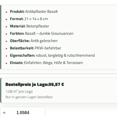
Produkt:
Antikpflaster Basalt
Format:
21 × 14 × 6 cm
Material:
Betonpflaster
Farbton:
Basalt – dunkle Graunuancen
Oberfläche:
Antik gebrochen
Belastbarkeit:
PKW-befahrbar
Eigenschaften:
robust, langlebig & rutschhemmend
Einsatz:
Einfahrten, Wege, Höfe & Terrassen
Bestellpreis je Lage:
36,57
€
1,06 m² pro Lage
Nur in ganzen Lagen bestellbar