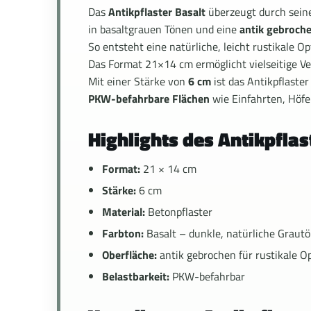
Das
Antikpflaster Basalt
überzeugt durch sein
in basaltgrauen Tönen und eine
antik gebroch
So entsteht eine natürliche, leicht rustikale 
Das Format 21×14 cm ermöglicht vielseitige Ve
Mit einer Stärke von
6 cm
ist das Antikpflaster 
PKW-befahrbare Flächen
wie Einfahrten, Höfe
Highlights des Antikpflas
Format:
21 × 14 cm
Stärke:
6 cm
Material:
Betonpflaster
Farbton:
Basalt – dunkle, natürliche Graut
Oberfläche:
antik gebrochen für rustikale O
Belastbarkeit:
PKW-befahrbar