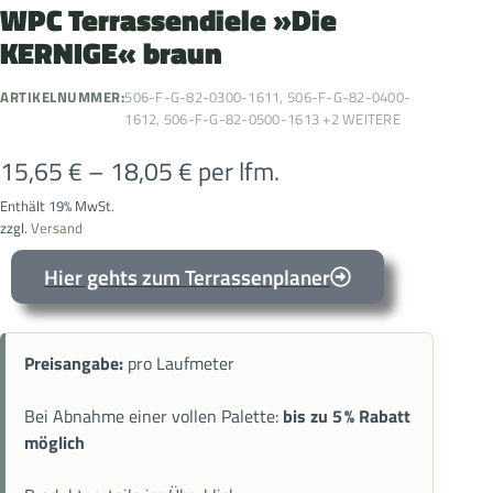
WPC Terrassendiele »Die
KERNIGE« braun
ARTIKELNUMMER:
506-F-G-82-0300-1611, 506-F-G-82-0400-
1612, 506-F-G-82-0500-1613 +2 WEITERE
15,65
€
–
18,05
€
per lfm.
Enthält 19% MwSt.
zzgl.
Versand
Hier gehts zum Terrassenplaner
Preisangabe:
pro Laufmeter
Bei Abnahme einer vollen Palette:
bis zu 5 % Rabatt
möglich