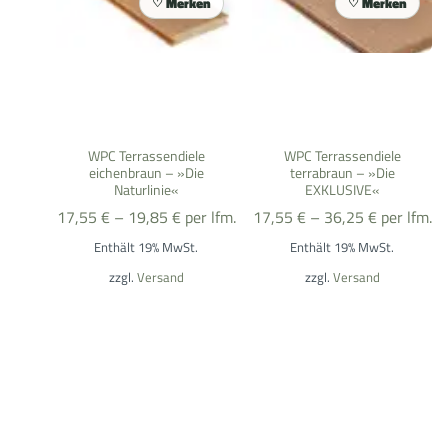
Merken
Merken
WPC Terrassendiele
WPC Terrassendiele
eichenbraun – »Die
terrabraun – »Die
Naturlinie«
EXKLUSIVE«
17,55
€
–
19,85
€
per lfm.
17,55
€
–
36,25
€
per lfm.
Enthält 19% MwSt.
Enthält 19% MwSt.
zzgl.
Versand
zzgl.
Versand