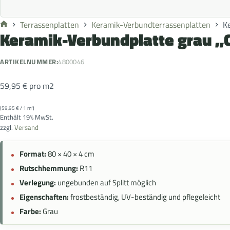
Terrassenplatten
Keramik-Verbundterrassenplatten
K
Keramik-Verbundplatte grau 
ARTIKELNUMMER:
4800046
59,95
€
pro m2
(
59,95
€
/ 1 m²)
Enthält 19% MwSt.
zzgl.
Versand
Format:
80 × 40 × 4 cm
Rutschhemmung:
R11
Verlegung:
ungebunden auf Splitt möglich
Eigenschaften:
frostbeständig, UV-beständig und pflegeleicht
Farbe:
Grau