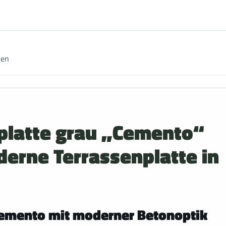
nen
platte grau „Cemento“
erne Terrassenplatte in
emento mit moderner Betonoptik