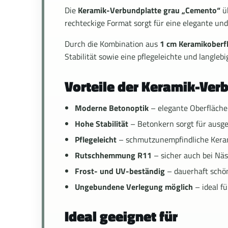
Die
Keramik-Verbundplatte grau „Cemento“
üb
rechteckige Format sorgt für eine elegante u
Durch die Kombination aus
1 cm Keramikoberf
Stabilität sowie eine pflegeleichte und langlebi
Vorteile der Keramik-Ve
Moderne Betonoptik
– elegante Oberfläche
Hohe Stabilität
– Betonkern sorgt für ausge
Pflegeleicht
– schmutzunempfindliche Kera
Rutschhemmung R11
– sicher auch bei Nä
Frost- und UV-beständig
– dauerhaft schö
Ungebundene Verlegung möglich
– ideal fü
Ideal geeignet für