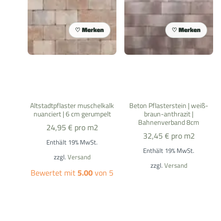
Merken
Merken
Altstadtpflaster muschelkalk
Beton Pflasterstein | weiß-
nuanciert | 6 cm gerumpelt
braun-anthrazit |
Bahnenverband 8cm
24,95
€
pro m2
32,45
€
pro m2
Enthält 19% MwSt.
Enthält 19% MwSt.
zzgl.
Versand
zzgl.
Versand
Bewertet mit
5.00
von 5