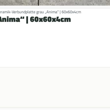
eramik-Verbundplatte grau „Anima“ | 60x60x4cm
„Anima“ | 60x60x4cm