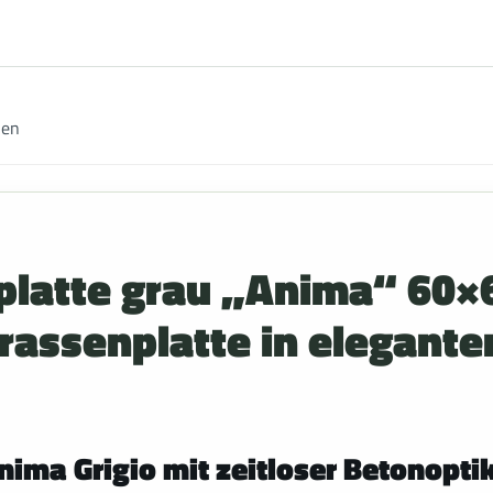
nen
platte grau „Anima“ 60×
rassenplatte in elegante
ima Grigio mit zeitloser Betonopti