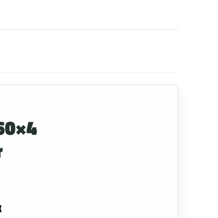
60×4
r
k