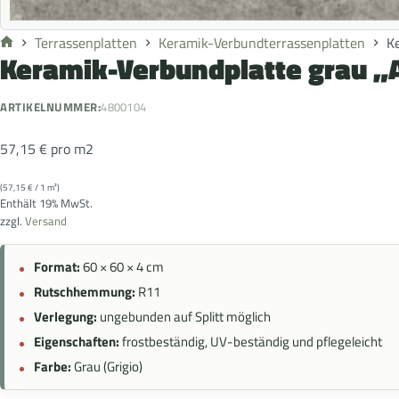
Terrassenplatten
Keramik-Verbundterrassenplatten
K
Keramik-Verbundplatte grau 
ARTIKELNUMMER:
4800104
57,15
€
pro m2
(
57,15
€
/ 1 m²)
Enthält 19% MwSt.
zzgl.
Versand
Format:
60 × 60 × 4 cm
Rutschhemmung:
R11
Verlegung:
ungebunden auf Splitt möglich
Eigenschaften:
frostbeständig, UV-beständig und pflegeleicht
Farbe:
Grau (Grigio)