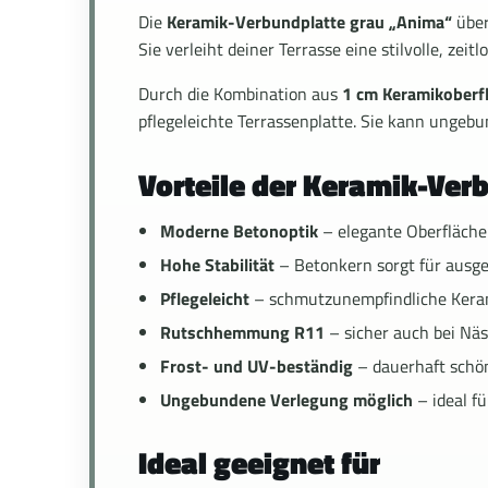
Die
Keramik-Verbundplatte grau „Anima“
über
Sie verleiht deiner Terrasse eine stilvolle, ze
Durch die Kombination aus
1 cm Keramikoberf
pflegeleichte Terrassenplatte. Sie kann ungebu
Vorteile der Keramik-Ver
Moderne Betonoptik
– elegante Oberfläche
Hohe Stabilität
– Betonkern sorgt für ausge
Pflegeleicht
– schmutzunempfindliche Kera
Rutschhemmung R11
– sicher auch bei Nä
Frost- und UV-beständig
– dauerhaft schö
Ungebundene Verlegung möglich
– ideal fü
Ideal geeignet für