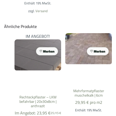
Enthält 19% MwSt.
zzgl.
Versand
Ähnliche Produkte
IM ANGEBOT!
Merken
Merken
Mehrformatpflaster
muschelkalk | 6cm
Rechteckpflaster – LKW
befahrbar | 20x30x8cm |
29,95
€
pro m2
anthrazit
Enthält 19% MwSt.
Im Angebot:
23,95
€
25,15
€