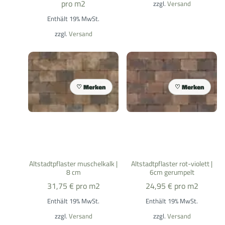
pro m2
zzgl.
Versand
Enthält 19% MwSt.
zzgl.
Versand
Merken
Merken
Altstadtpflaster muschelkalk |
Altstadtpflaster rot-violett |
8 cm
6cm gerumpelt
31,75
€
pro m2
24,95
€
pro m2
Enthält 19% MwSt.
Enthält 19% MwSt.
zzgl.
Versand
zzgl.
Versand