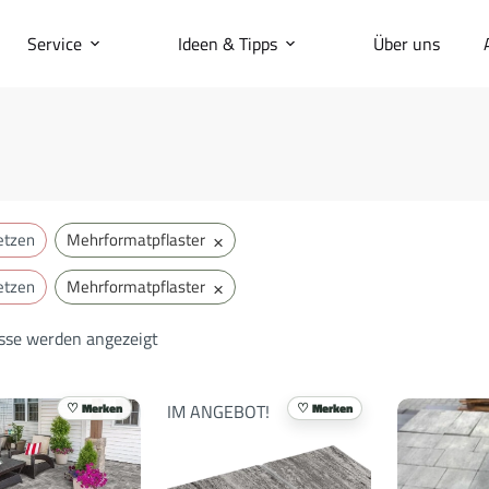
Service
Ideen & Tipps
Über uns
×
etzen
Mehrformatpflaster
×
etzen
Mehrformatpflaster
isse werden angezeigt
IM ANGEBOT!
Merken
Merken