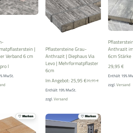
m-
Pflasterstei
atpflasterstein |
Pflastersteine Grau-
Anthrazit i
er Verband 6 cm
Anthrazit | Diephaus Via
6cm Stärke
Levo | Mehrformatpflaster
pro l
29,95
€
6cm
9% MwSt.
Enthält 19% M
Im Angebot:
25,95
€
26,95
€
and
zzgl.
Versand
Enthält 19% MwSt.
zzgl.
Versand
Merken
Merken