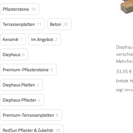
Pflastersteine
19
Terrassenplatten
11
Beton
33
Keramik
1
Im Angebot
2
Diephaus
verschie
Diephaus
6
Mehrfor
Premium-Pflastersteine
5
33,55
€
Enthält 1
Diephaus Platten
2
zzgl.
Vers
Diephaus Pflaster
4
Premium-Terrassenplatten
6
RedSun Pflaster & Zubehör
19