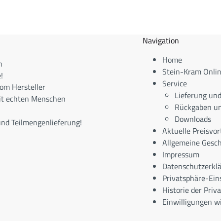
Navigation
Home
n
Stein-Kram Onli
!
Service
om Hersteller
Lieferung un
it echten Menschen
Rückgaben un
Downloads
nd Teilmengenlieferung!
Aktuelle Preisvor
Allgemeine Gesc
Impressum
Datenschutzerkl
Privatsphäre-Ein
Historie der Priv
Einwilligungen w