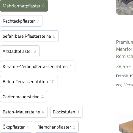
Mehrformatpflaster
6
Rechteckpflaster
7
befahrbare Pflastersteine
6
Premiu
Mehrform
Altstadtpflaster
2
Römisch
38,55
€
Keramik-Verbundterrassenplatten
1
Enthält 1
Beton-Terrassenplatten
10
zzgl.
Vers
Gartenmauersteine
4
Beton-Mauersteine
4
Blockstufen
1
Ökopflaster
4
Riemchenpflaster
2